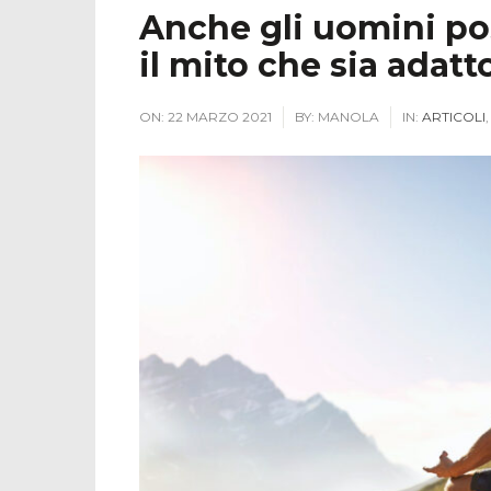
Anche gli uomini po
il mito che sia adatt
ON:
22 MARZO 2021
BY:
MANOLA
IN:
ARTICOLI