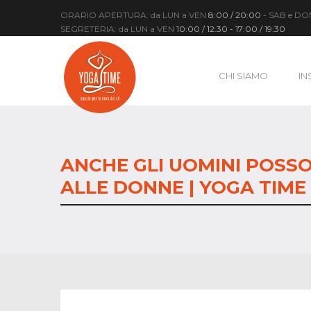
ORARIO APERTURA: da LUN a VEN
8:00 / 20:00
- SAB e D
SEGRETERIA: da LUN a VEN
10:00 / 12:30 - 17:00 / 19:30
CHI SIAMO
IN
ANCHE GLI UOMINI POSSO
ALLE DONNE | YOGA TIME