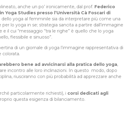
olineato, anche un po’ ironicamente, dal prof.
Federico
n Yoga Studies presso l’Università Cà Foscari di
o dello yoga al femminile sia da interpretare più come una
 per lo yoga in se; strategia sancita a partire dall’immagine
e il cui “messaggio “tra le righe” è quello che lo yoga
lo, flessibile e sinuoso”.
copertina di un giornale di yoga l’immagine rappresentativa di
 colorata.
arebbero bene ad avvicinarsi alla pratica dello yoga
,
re incontro alle loro inclinazioni. In questo modo, dopo
disciplina, riusciranno con più probabilità ad apprezzare anche
ché particolarmente richiesti), i
corsi dedicati agli
proprio questa esigenza di bilanciamento.