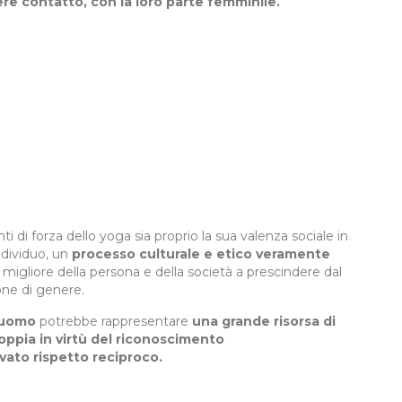
re contatto, con la loro parte femminile.
 di forza dello yoga sia proprio la sua valenza sociale in
ndividuo, un
processo culturale e etico veramente
e migliore della persona e della società a prescindere dal
ione di genere.
 uomo
potrebbe rappresentare
una grande risorsa di
oppia in virtù del riconoscimento
ovato rispetto reciproco.