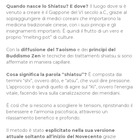
Quando nasce lo Shiatsu? E dove?
Il luogo dove si è
venuto a creare è il Giappone del VI secolo a.C., grazie al
sopraggiungere di medici coreani che importarono la
medicina tradizionale cinese, con i suoi principi e gli
insegnamenti importanti. È quindi il frutto di un vero e
proprio “melting pot” di culture.
Con la
diffusione del Taoismo
e dei
principi del
Buddismo Zen
le tecniche dei trattamenti shiatsu si sono
affermate in maniera capillare.
Cosa significa la parola “shiatsu”?
È composta dai
termini “shi”, ovvero dito, e “atsu”, che vuol dire pressione.
L’approccio è quindi quello di agire sul “Ki”, ovvero l’energia
vitale, facendo leva sulla canalizzazione dei meridiani.
È così che si riescono a sciogliere le tensioni, ripristinando il
benessere e l’armonia psicofisica, attraverso un
rilassamento benefico e profondo.
Il metodo è stato
esplicitato nella sua versione
attuale soltanto all’inizio del Novecento
grazie