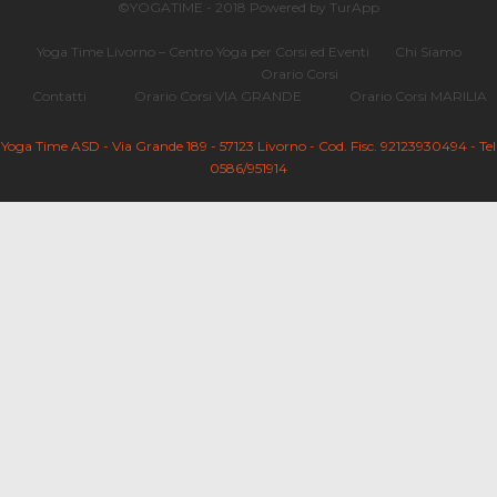
©YOGATIME - 2018 Powered by TurApp
Yoga Time Livorno – Centro Yoga per Corsi ed Eventi
Chi Siamo
Orario Corsi
Contatti
Orario Corsi VIA GRANDE
Orario Corsi MARILIA
Yoga Time ASD - Via Grande 189 - 57123 Livorno - Cod. Fisc. 92123930494 - Tel
0586/951914