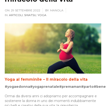
ON:
29 SETTEMBRE 2022
BY:
MANOLA
IN:
ARTICOLI
,
SHIATSU
,
YOGA
Yoga al femminile – Il miracolo della vita
#yogaedonna#yogaprenatale#premaman#parto#beness
Ormai da diversi anni ci adopriamo per accompagnare e
sostenere la donna in uno dei momenti indubbiamente
più belli e creativi della sua vita: la gravidanza.