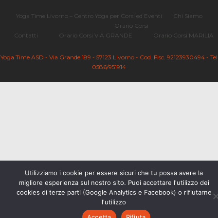
Yoga Time Livorno – Centro Yoga per Corsi ed Eventi
Chi Siamo
Orario Corsi
Contatti
Orario Corsi VIA GRANDE
Orario Corsi MARILIA
Yoga Time ASD - Via Grande 189 - 57123 Livorno - Cod. Fisc. 92123930494 - Tel
0586/951914
Utilizziamo i cookie per essere sicuri che tu possa avere la
migliore esperienza sul nostro sito. Puoi accettare l'utilizzo dei
cookies di terze parti (Google Analytics e Facebook) o rifiutarne
l'utilizzo
Accetta
Rifiuta