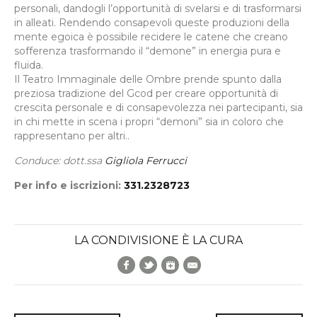
personali, dandogli l’opportunità di svelarsi e di trasformarsi
in alleati. Rendendo consapevoli queste produzioni della
mente egoica è possibile recidere le catene che creano
sofferenza trasformando il “demone” in energia pura e
fluida.
Il Teatro Immaginale delle Ombre prende spunto dalla
preziosa tradizione del Gcod per creare opportunità di
crescita personale e di consapevolezza nei partecipanti, sia
in chi mette in scena i propri “demoni” sia in coloro che
rappresentano per altri..
Conduce: dott.ssa
Gigliola Ferrucci
Per info e iscrizioni:
331.2328723
LA CONDIVISIONE È LA CURA
Facebook
Twitter
Google+
E-Mail