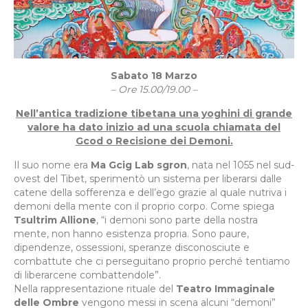
Sabato 18 Marzo
– Ore 15.00/19.00 –
Nell’antica tradizione tibetana una yoghini di grande
valore ha dato inizio ad una scuola chiamata del
Gcod o Recisione dei Demoni.
Il suo nome era
Ma Gcig Lab sgron
, nata nel 1055 nel sud-
ovest del Tibet, sperimentò un sistema per liberarsi dalle
catene della sofferenza e dell’ego grazie al quale nutriva i
demoni della mente con il proprio corpo. Come spiega
Tsultrim Allione
, “i demoni sono parte della nostra
mente, non hanno esistenza propria. Sono paure,
dipendenze, ossessioni, speranze disconosciute e
combattute che ci perseguitano proprio perché tentiamo
di liberarcene combattendole”.
Nella rappresentazione rituale del
Teatro Immaginale
delle Ombre
vengono messi in scena alcuni “demoni”