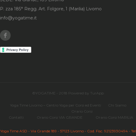
P. zza 185° Regg. Art. Folgore, 1 (Marilia) Livorno
info@yogatime.it
Facebook
©YOGATIME - 2018 Powered by TurApp
Yoga Time Livorno – Centro Yoga per Corsi ed Eventi
Chi Siamo
Orario Corsi
Contatti
Orario Corsi VIA GRANDE
Orario Corsi MARILIA
Yoga Time ASD - Via Grande 189 - 57123 Livorno - Cod. Fisc. 92123930494 - Tel