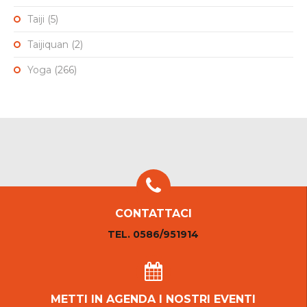
Taiji
(5)
Taijiquan
(2)
Yoga
(266)
CONTATTACI
TEL. 0586/951914
METTI IN AGENDA I NOSTRI EVENTI