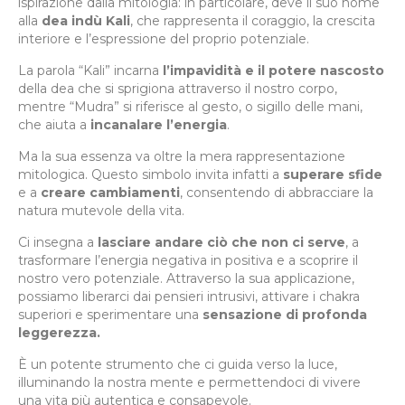
ispirazione dalla mitologia: in particolare, deve il suo nome
alla
dea indù Kali
, che rappresenta il coraggio, la crescita
interiore e l’espressione del proprio potenziale.
La parola “Kali” incarna
l’impavidità e il potere nascosto
della dea che si sprigiona attraverso il nostro corpo,
mentre “Mudra” si riferisce al gesto, o sigillo delle mani,
che aiuta a
incanalare l’energia
.
Ma la sua essenza va oltre la mera rappresentazione
mitologica. Questo simbolo invita infatti a
superare sfide
e a
creare cambiamenti
, consentendo di abbracciare la
natura mutevole della vita.
Ci insegna a
lasciare andare ciò che non ci serve
, a
trasformare l’energia negativa in positiva e a scoprire il
nostro vero potenziale. Attraverso la sua applicazione,
possiamo liberarci dai pensieri intrusivi, attivare i chakra
superiori e sperimentare una
sensazione di profonda
leggerezza.
È un potente strumento che ci guida verso la luce,
illuminando la nostra mente e permettendoci di vivere
una vita più autentica e consapevole.