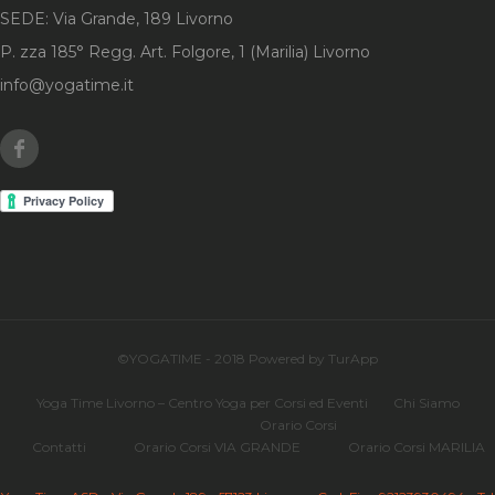
SEDE: Via Grande, 189 Livorno
P. zza 185° Regg. Art. Folgore, 1 (Marilia) Livorno
info@yogatime.it
Facebook
©YOGATIME - 2018 Powered by TurApp
Yoga Time Livorno – Centro Yoga per Corsi ed Eventi
Chi Siamo
Orario Corsi
Contatti
Orario Corsi VIA GRANDE
Orario Corsi MARILIA