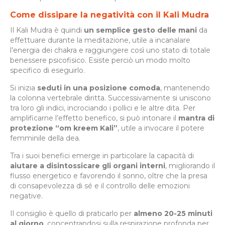
Come dissipare la negatività con il Kali Mudra
Il Kali Mudra è quindi
un semplice gesto delle mani
da
effettuare durante la meditazione, utile a incanalare
l’energia dei chakra e raggiungere così uno stato di totale
benessere psicofisico. Esiste perciò un modo molto
specifico di eseguirlo.
Si inizia
seduti in una posizione comoda
, mantenendo
la colonna vertebrale diritta. Successivamente si uniscono
tra loro gli indici, incrociando i pollici e le altre dita. Per
amplificarne l’effetto benefico, si può intonare il
mantra di
protezione “om kreem Kali”
, utile a invocare il potere
femminile della dea.
Tra i suoi benefici emerge in particolare la capacità di
aiutare a disintossicare gli organi interni
, migliorando il
flusso energetico e favorendo il sonno, oltre che la presa
di consapevolezza di sé e il controllo delle emozioni
negative.
Il consiglio è quello di praticarlo per
almeno 20-25 minuti
al giorno
, concentrandosi sulla respirazione profonda per