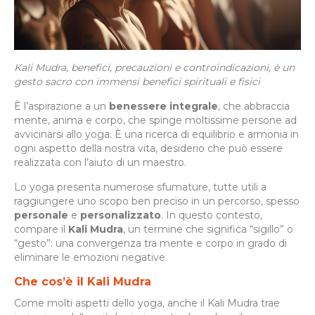
Kali Mudra, benefici, precauzioni e controindicazioni, è un
gesto sacro con immensi benefici spirituali e fisici
È l’aspirazione a un
benessere integrale
, che abbraccia
mente, anima e corpo, che spinge moltissime persone ad
avvicinarsi allo yoga. È una ricerca di equilibrio e armonia in
ogni aspetto della nostra vita, desiderio che può essere
realizzata con l’aiuto di un maestro.
Lo yoga presenta numerose sfumature, tutte utili a
raggiungere uno scopo ben preciso in un percorso, spesso
personale
e
personalizzato
. In questo contesto,
compare il
Kali Mudra
, un termine che significa “sigillo” o
“gesto”: una convergenza tra mente e corpo in grado di
eliminare le emozioni negative.
Che cos’è il Kali Mudra
Come molti aspetti dello yoga, anche il Kali Mudra trae