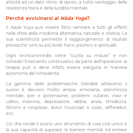
attività ad un dato ritmo di riposo, a tutto vantaggio della
resistenza fisica e della lucidità mentale.
Perché avvicinarsi al
N
ā
da Yoga
?
Il
N
ā
da Yoga
può essere fatto rientrare a tutti gli effetti
nella sfera della medicina alternativa, naturale e olistica. La
sua scientificità permette il raggiungimento di risultati
pressoché certi su più livelli: fisico, psichico e spirituale.
Ogni tecnica-rimedio viene “cucita su misura” e non
richiede l’intervento continuativo da parte dell’operatore: la
terapia può e deve infatti essere eseguita in maniera
autonoma dal richiedente.
La gamma delle problematiche trattabili attraverso il
suono è davvero molto ampia: emicrania, stanchezza
mentale, iper e ipotensione, problemi cutanei, visivi e
uditivi, insonnia, depressione, rabbia, ansia, timidezza,
fibromi e neoplasie, dolori muscolari e ossei, raffreddori,
ecc.
Ciò che rende il suono uno strumento di cura così unico è
la sua capacità di superare le barriere mentali ed entrare