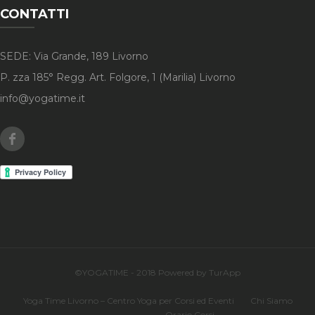
CONTATTI
SEDE: Via Grande, 189 Livorno
P. zza 185° Regg. Art. Folgore, 1 (Marilia) Livorno
info@yogatime.it
Facebook
©YOGATIME - 2018 Powered by TurApp
Yoga Time Livorno – Centro Yoga per Corsi ed Eventi
Chi Siamo
Orario Corsi