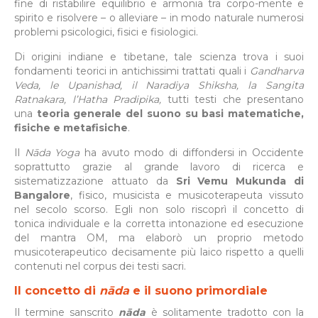
fine di ristabilire equilibrio e armonia tra corpo-mente e
spirito e risolvere – o alleviare – in modo naturale numerosi
problemi psicologici, fisici e fisiologici.
Di origini indiane e tibetane, tale scienza trova i suoi
fondamenti teorici in antichissimi trattati quali i
Gandharva
Veda, le Upanishad, il Naradiya Shiksha, la Sangita
Ratnakara, l’Hatha Pradipika,
tutti
testi
che presentano
una
teoria generale del suono su basi matematiche,
fisiche e metafisiche
.
Il
Nāda Yoga
ha avuto modo di diffondersi in Occidente
soprattutto grazie al grande lavoro di ricerca e
sistematizzazione attuato da
Sri
Vemu Mukunda
di
Bangalore
, fisico, musicista e musicoterapeuta vissuto
nel secolo scorso. Egli non solo riscoprì il concetto di
tonica individuale e la corretta intonazione ed esecuzione
del mantra OM, ma elaborò un proprio metodo
musicoterapeutico decisamente più laico rispetto a quelli
contenuti nel corpus dei testi sacri.
Il concetto di
nāda
e il suono primordiale
Il termine sanscrito
nāda
è solitamente tradotto con la