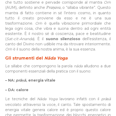
che tutto sostiene e pervade corrisponde al mantra
Oṁ
(AUM), definito anche
Praṇava
, o “sillaba vibrante”. Questo
mantra di fatto contiene in sé l’intero cosmo, in quanto
tutto il creato proviene da esso e ne è una sua
trasformazione.
Oṁ
è quella vibrazione primordiale che
lega ogni cosa, che vibra e suona dentro ad ogni entità
esistente. È il nostro sé di coscienza, pace e beatitudine
(
Sat-cit-Ananda
). È il
suono silenzioso
dell’esistenza, il
canto del Divino non udibile ma da ritrovare interiormente.
Oṁ
è il suono della nostra anima, è la sua essenza.
Gli strumenti del
N
ā
da Yoga
Le sillabe che compongono la parola
nāda
alludono a due
componenti essenziali della pratica con il suono:
– NA:
prā
ā
, energia vitale
ṇ
– DA: calore
Le tecniche del
N
ā
da Yoga
lavorano infatti con il
prā
ā
ṇ
veicolato attraverso la voce, il canto. Tale spostamento di
energia vitale genera calore ed è proprio questo calore
che permette la trasformazione dei blocchi energetici in