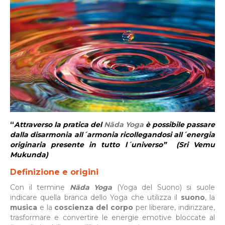
“
Attraverso la pratica del
N
ā
da Yoga
è possibile passare
dalla disarmonia all´armonia ricollegandosi all´energia
originaria presente in tutto l´universo” (
Sri Vemu
Mukunda)
Definizione e origini
Con il termine
Nāda Yoga
(Yoga del Suono) si suole
indicare quella branca dello Yoga che utilizza il
suono
, la
musica
e la
coscienza del corpo
per liberare, indirizzare,
trasformare e convertire le energie emotive bloccate al