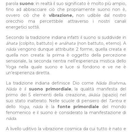
parola
suono
; in realtà il suo significato è molto più ampio,
fino ad abbracciare ciò che propriamente suono non è,
ovvero ciò che è
vibrazione,
non udibile dal nostro
orecchio ma percettibile attraverso i nostri canali
energetici sottili.
Secondo la tradizione indiana infatti il suono si suddivide in
āhata
(colpito, battuto) e
anāhata
(non battuto, eterno). A
nāda
vengono dunque attribuite 2 forme, quella creata e
quella non creata: la prima è oggetto della percezione
sensoriale, la seconda rientra nell’esperienza mistica dello
Yoga nella quale suono e luce si fondono e ve ne è
un’esperienza diretta.
La tradizione indiana definisce Dio come
Nāda Brahma
.
Nāda
è il
suono primordiale
, la qualità manifesta del
primo dei 5 elementi della creazione,
ākāśa
(spazio) nel
suo stato inalterato. Nelle scuole di pensiero del
Tantra
e
dello
Yoga
,
nāda
è la
fonte primordiale
del mondo
fenomenico e il suono è considerato la manifestazione di
nāda.
A livello uditivo la vibrazione cosmica da cui tutto è nato e