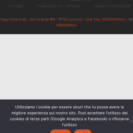
Contatti
Orario Corsi VIA GRANDE
Orario Corsi MARILIA
Yoga Time ASD - Via Grande 189 - 57123 Livorno - Cod. Fisc. 92123930494 - Tel
0586/951914
Utilizziamo i cookie per essere sicuri che tu possa avere la
migliore esperienza sul nostro sito. Puoi accettare l'utilizzo dei
cookies di terze parti (Google Analytics e Facebook) o rifiutarne
l'utilizzo