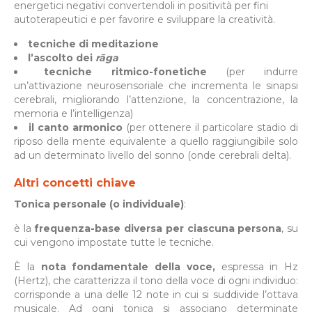
energetici negativi convertendoli in positività per fini
autoterapeutici e per favorire e sviluppare la creatività.
tecniche di meditazione
l’ascolto dei
rāga
tecniche ritmico-fonetiche
(per indurre
un’attivazione neurosensoriale che incrementa le sinapsi
cerebrali, migliorando l’attenzione, la concentrazione, la
memoria e l’intelligenza)
il canto armonico
(per
ottenere il particolare stadio di
riposo della mente equivalente a quello raggiungibile solo
ad un determinato livello del sonno (onde cerebrali delta).
Altri concetti chiave
Tonica personale
(o individuale)
:
è la
frequenza-base diversa per ciascuna persona
, su
cui vengono impostate tutte le tecniche.
È la
nota fondamentale della voce,
espressa in Hz
(Hertz), che caratterizza il tono della voce di ogni individuo:
corrisponde a una delle 12 note in cui si suddivide l’ottava
musicale. Ad ogni tonica si associano determinate