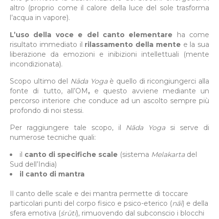
altro (proprio come il calore della luce del sole trasforma
l’acqua in vapore).
L’uso della voce e del canto elementare
ha come
risultato immediato il
rilassamento della mente
e la sua
liberazione da emozioni e inibizioni intellettuali (mente
incondizionata).
Scopo ultimo del
N
ā
da Yoga
è quello di ricongiungerci alla
fonte di tutto, all’OM
,
e questo avviene mediante un
percorso interiore che conduce ad un ascolto sempre più
profondo di noi stessi.
Per raggiungere tale scopo, il
N
ā
da Yoga
si serve di
numerose tecniche quali:
il
canto di specifiche scale
(sistema
Melakarta
del
Sud dell’India)
il
canto di mantra
Il canto delle scale e dei mantra permette di toccare
particolari punti del corpo fisico e psico-eterico (
nā
ī
) e della
sfera emotiva (
śrūti
), rimuovendo dal subconscio i blocchi