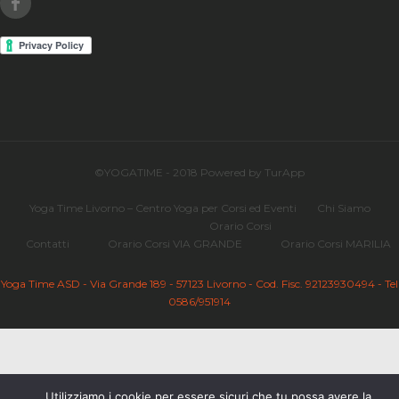
©YOGATIME - 2018 Powered by TurApp
Yoga Time Livorno – Centro Yoga per Corsi ed Eventi
Chi Siamo
Orario Corsi
Contatti
Orario Corsi VIA GRANDE
Orario Corsi MARILIA
Yoga Time ASD - Via Grande 189 - 57123 Livorno - Cod. Fisc. 92123930494 - Tel
0586/951914
Utilizziamo i cookie per essere sicuri che tu possa avere la