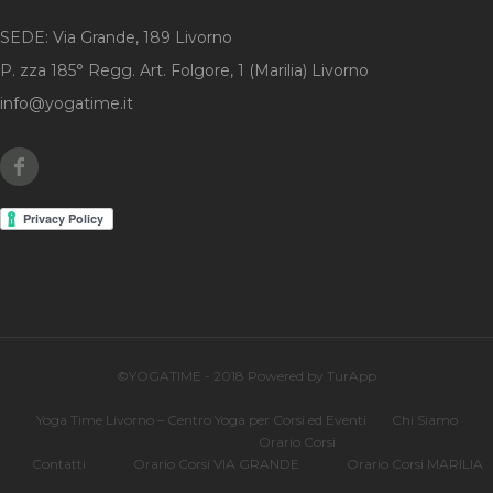
SEDE: Via Grande, 189 Livorno
P. zza 185° Regg. Art. Folgore, 1 (Marilia) Livorno
info@yogatime.it
Facebook
©YOGATIME - 2018 Powered by TurApp
Yoga Time Livorno – Centro Yoga per Corsi ed Eventi
Chi Siamo
Orario Corsi
Contatti
Orario Corsi VIA GRANDE
Orario Corsi MARILIA