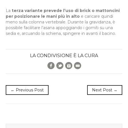
La
terza variante prevede l’uso di brick o mattoncini
per posizionare le mani più in alto
e caricare quindi
meno sulla colonna vertebrale. Durante la gravidanza, è
possibile facilitare l’asana appoggiando i gomiti su una
sedia e, arcuando la schiena, spingere in avanti il bacino.
LA CONDIVISIONE È LA CURA
Facebook
Twitter
Google+
E-Mail
← Previous Post
Next Post →