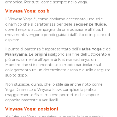
armonica. Per tutti, come sempre nello yoga.
Vinyasa Yoga: cos’è
Il Vinyasa Yoga è, come abbiamo accennato, uno stile
dinamico che si caratterizza per delle
sequenze fluide
,
dove il respiro accompagna da una posizione all’altra. I
movimenti vengono perciò guidati dall’atto di inspirare ed
espirare.
Il punto di partenza è rappresentato dall’
Hatha Yoga
e dal
Pranayama
. Le
origini
risalgono alla fine dell’Ottocento e
più precisamente all’opera di Krishnamacharya, un
Maestro che si è concentrato in modo particolare sul
collegamento tra un determinato asana e quello eseguito
subito dopo.
Non stupisce, quindi, che lo stile sia anche noto come
Yoga Dinamico o Vinyasa Flow, complice la pratica
maggiormente fisica ma che permette di riscoprire
capacità nascoste a vari livelli.
Vinyasa Yoga: posizioni
Nel Vinyasa Yoga le posizioni, o meglio, le loro possibili