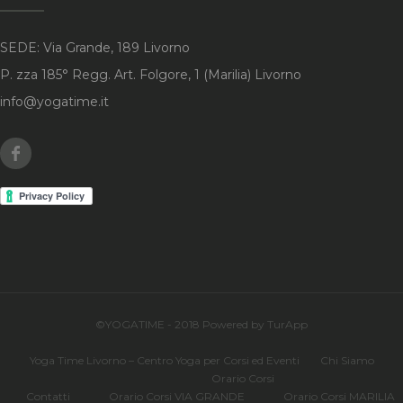
SEDE: Via Grande, 189 Livorno
P. zza 185° Regg. Art. Folgore, 1 (Marilia) Livorno
info@yogatime.it
Facebook
©YOGATIME - 2018 Powered by TurApp
Yoga Time Livorno – Centro Yoga per Corsi ed Eventi
Chi Siamo
Orario Corsi
Contatti
Orario Corsi VIA GRANDE
Orario Corsi MARILIA