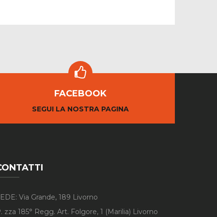
FACEBOOK
SEGUI LA NOSTRA PAGINA
CONTATTI
EDE: Via Grande, 189 Livorno
. zza 185° Regg. Art. Folgore, 1 (Marilia) Livorno