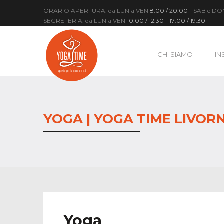
ORARIO APERTURA: da LUN a VEN
8:00 / 20:00
- SAB e D
SEGRETERIA: da LUN a VEN
10:00 / 12:30 - 17:00 / 19:30
CHI SIAMO
IN
YOGA | YOGA TIME LIVOR
Yoga