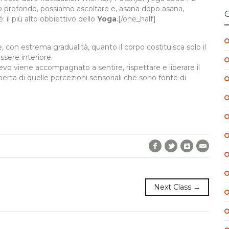
o profondo, possiamo ascoltare e, asana dopo asana,
 il più alto obbiettivo dello
Yoga
.[/one_half]
 con estrema gradualità, quanto il corpo costituisca solo il
ssere interiore.
lievo viene accompagnato a sentire, rispettare e liberare il
erta di quelle percezioni sensoriali che sono fonte di
Facebook
Twitter
Google+
E-Mai
Next Class →