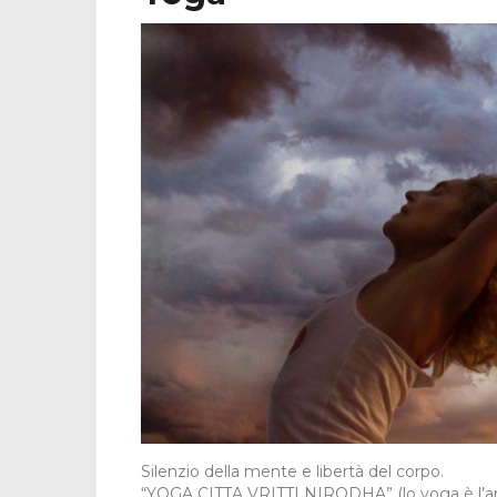
Silenzio della mente e libertà del corpo.
“YOGA CITTA VRITTI NIRODHA” (lo yoga è l’arres