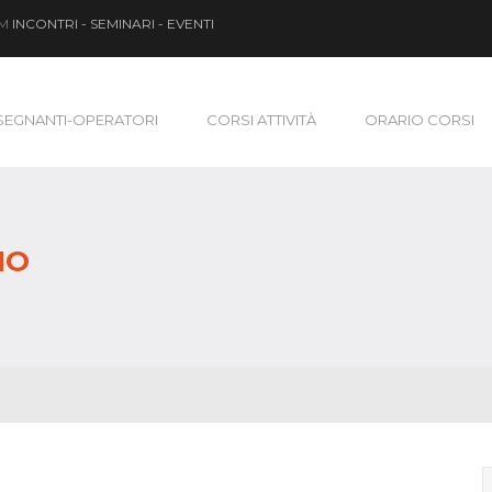
OM
INCONTRI - SEMINARI - EVENTI
SEGNANTI-OPERATORI
CORSI ATTIVITÀ
ORARIO CORSI
NO