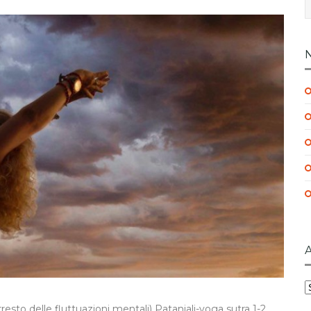
A
to delle fluttuazioni mentali) Patanjali-yoga sutra 1-2