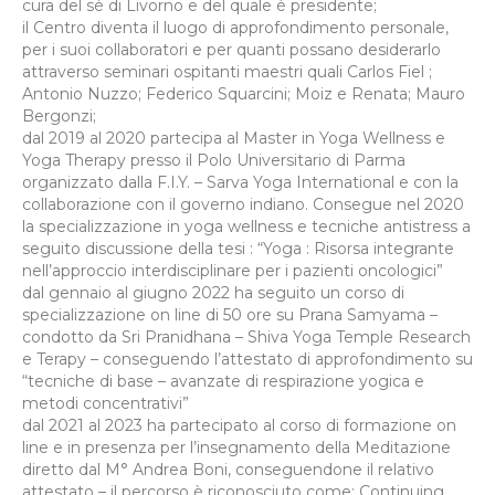
cura del sé di Livorno e del quale è presidente;
il Centro diventa il luogo di approfondimento personale,
per i suoi collaboratori e per quanti possano desiderarlo
attraverso seminari ospitanti maestri quali Carlos Fiel ;
Antonio Nuzzo; Federico Squarcini; Moiz e Renata; Mauro
Bergonzi;
dal 2019 al 2020 partecipa al Master in Yoga Wellness e
Yoga Therapy presso il Polo Universitario di Parma
organizzato dalla F.I.Y. – Sarva Yoga International e con la
collaborazione con il governo indiano. Consegue nel 2020
la specializzazione in yoga wellness e tecniche antistress a
seguito discussione della tesi : “Yoga : Risorsa integrante
nell’approccio interdisciplinare per i pazienti oncologici”
dal gennaio al giugno 2022 ha seguito un corso di
specializzazione on line di 50 ore su Prana Samyama –
condotto da Sri Pranidhana – Shiva Yoga Temple Research
e Terapy – conseguendo l’attestato di approfondimento su
“tecniche di base – avanzate di respirazione yogica e
metodi concentrativi”
dal 2021 al 2023 ha partecipato al corso di formazione on
line e in presenza per l’insegnamento della Meditazione
diretto dal M° Andrea Boni, conseguendone il relativo
attestato – il percorso è riconosciuto come: Continuing