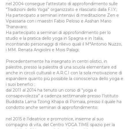
nel 2004 consegue l’attestato di approfondimento sulle
“Tradizioni dello Yoga” organizzato e rilasciato dalla F.I.Y.;
Ha partecipato a seminari intensivi di meditazione Zen e
Vipassana con i maestri Fabio Peloso e Asshan Mario
Thanavaro;
Ha partecipato a seminari di approfondimento per lo
studio e la pratica dello yoga in Spagna e in Italia,
incontrando personaggi di rilievo quali il M°Antonio Nuzzo,
i MM. Renata Angiolini e Mois Palagi;
Precedentemente ha insegnato in centri olistici, in
palestre, presso la palestra di una scuola elementare ed
anche in circoli culturali e A.R.C.I con la sola motivazione di
espandere quanto più possibile la conoscenza dello yoga e
i suoi benefici ;
dal 2011 al 2014 ha tenuto un corso di “yoga e
consapevolezza” a cadenza settimanale presso l’Istituto
Buddista Lama Tzong Khapa di Pomaia, presso il quale ha
condotto anche seminari di approfondimento;
nel 2015 è l’ideatrice e promotrice, insieme al suo
compagno di vita, del Centro YOGA TIME spazio per la