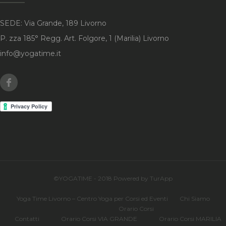
SEDE: Via Grande, 189 Livorno
P. zza 185° Regg. Art. Folgore, 1 (Marilia) Livorno
info@yogatime.it
Facebook
©YOGATIME - 2018 Powered by TurApp
Yoga Time Livorno – Centro Yoga per Corsi ed Eventi
Chi Siamo
Orario Corsi
Contatti
Orario Corsi VIA GRANDE
Orario Corsi MARILIA