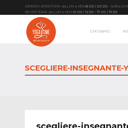
ORARIO APERTURA: da LUN a VEN
8:00 / 20:00
- SAB e D
SEGRETERIA: da LUN a VEN
10:00 / 12:30 - 17:00 / 19:30
CHI SIAMO
IN
SCEGLIERE-INSEGNANTE-Y
scegliere-insegnan