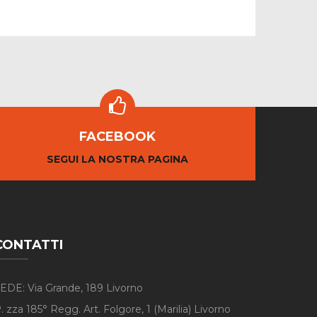
FACEBOOK
SEGUI LA NOSTRA PAGINA
CONTATTI
EDE: Via Grande, 189 Livorno
. zza 185° Regg. Art. Folgore, 1 (Marilia) Livorno