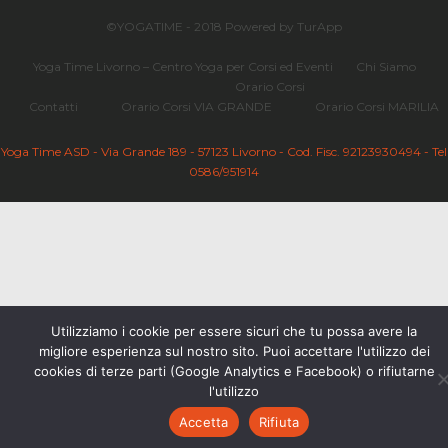
©YOGATIME - 2018 Powered by TurApp
Yoga Time Livorno – Centro Yoga per Corsi ed Eventi
Chi Siamo
Orario Corsi
Contatti
Orario Corsi VIA GRANDE
Orario Corsi MARILIA
Yoga Time ASD - Via Grande 189 - 57123 Livorno - Cod. Fisc. 92123930494 - Tel
0586/951914
Utilizziamo i cookie per essere sicuri che tu possa avere la
migliore esperienza sul nostro sito. Puoi accettare l'utilizzo dei
cookies di terze parti (Google Analytics e Facebook) o rifiutarne
l'utilizzo
Accetta
Rifiuta