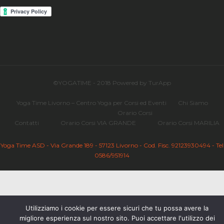
©YOGATIME - 2018 Powered by TurApp
Yoga Time Livorno – Centro Yoga per Corsi ed Eventi
Chi Siamo
Orario Corsi
Contatti
Orario Corsi VIA GRANDE
Orario Corsi MARILIA
Yoga Time ASD - Via Grande 189 - 57123 Livorno - Cod. Fisc. 92123930494 - Tel
0586/951914
Utilizziamo i cookie per essere sicuri che tu possa avere la
migliore esperienza sul nostro sito. Puoi accettare l'utilizzo dei