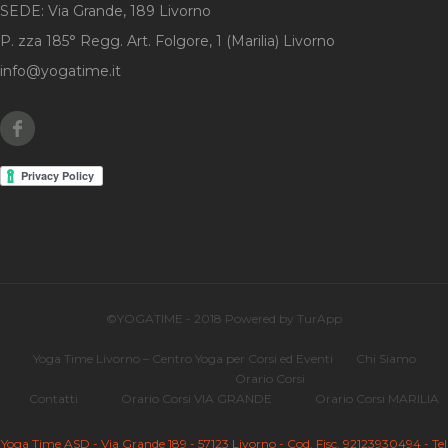
SEDE: Via Grande, 189 Livorno
P. zza 185° Regg. Art. Folgore, 1 (Marilia) Livorno
info@yogatime.it
Facebook
©YOGATIME - 2018 Powered by TurApp
Yoga Time Livorno – Centro Yoga per Corsi ed Eventi
Chi Siamo
Orario Corsi
Contatti
Orario Corsi VIA GRANDE
Orario Corsi MARILIA
Yoga Time ASD - Via Grande 189 - 57123 Livorno - Cod. Fisc. 92123930494 - Tel