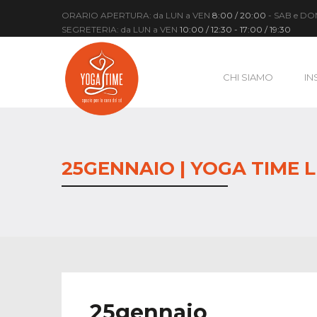
ORARIO APERTURA: da LUN a VEN
8:00 / 20:00
- SAB e D
SEGRETERIA: da LUN a VEN
10:00 / 12:30 - 17:00 / 19:30
CHI SIAMO
IN
25GENNAIO | YOGA TIME 
25gennaio