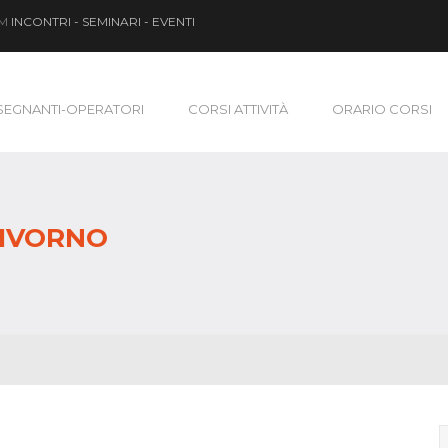
OM
INCONTRI - SEMINARI - EVENTI
SEGNANTI-OPERATORI
CORSI ATTIVITÀ
ORARIO CORSI
LIVORNO