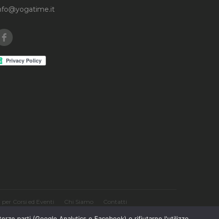
nfo@yogatime.it
Facebook
per Corsi ed Eventi
Chi Siamo
Contatti
terze parti (Google Analytics e Facebook) o rifiutarne l'utilizzo