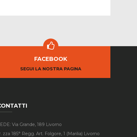
FACEBOOK
SEGUI LA NOSTRA PAGINA
CONTATTI
EDE: Via Grande, 189 Livorno
. zza 185° Regg. Art. Folgore, 1 (Marilia) Livorno