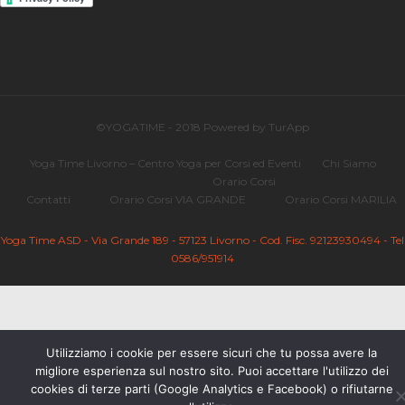
©YOGATIME - 2018 Powered by TurApp
Yoga Time Livorno – Centro Yoga per Corsi ed Eventi
Chi Siamo
Orario Corsi
Contatti
Orario Corsi VIA GRANDE
Orario Corsi MARILIA
Yoga Time ASD - Via Grande 189 - 57123 Livorno - Cod. Fisc. 92123930494 - Tel
0586/951914
Utilizziamo i cookie per essere sicuri che tu possa avere la
migliore esperienza sul nostro sito. Puoi accettare l'utilizzo dei
cookies di terze parti (Google Analytics e Facebook) o rifiutarne