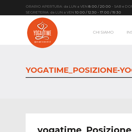
ORARIO APERTURA: da LUN a VEN
8:00 / 20:00
- SAB e D
SEGRETERIA: da LUN a VEN
10:00 / 12:30 - 17:00 / 19:30
CHI SIAMO
IN
YOGATIME_POSIZIONE-YO
yogatime_Posizione