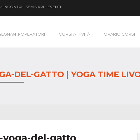
OM
INCONTRI - SEMINARI - EVENTI
SEGNANTI-OPERATORI
CORSI ATTIVITÀ
ORARIO CORSI
GA-DEL-GATTO | YOGA TIME LIV
-yoga-del-gatto