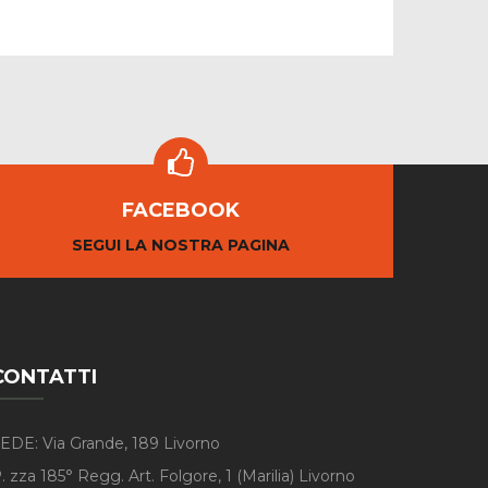
FACEBOOK
SEGUI LA NOSTRA PAGINA
CONTATTI
EDE: Via Grande, 189 Livorno
. zza 185° Regg. Art. Folgore, 1 (Marilia) Livorno