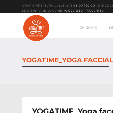
ORARIO APERTURA: da LUN a VEN
8:00 / 20:00
- SAB e D
SEGRETERIA: da LUN a VEN
10:00 / 12:30 - 17:00 / 19:30
CHI SIAMO
IN
YOGATIME_YOGA FACCIALE
YOGATIME_Yoga facc