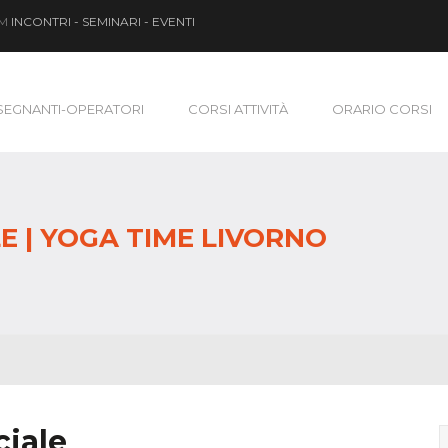
OM
INCONTRI - SEMINARI - EVENTI
SEGNANTI-OPERATORI
CORSI ATTIVITÀ
ORARIO CORSI
 | YOGA TIME LIVORNO
iale