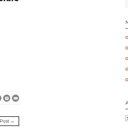
ebook
Twitter
Google+
E-Mail
A
 Post →