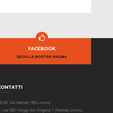
FACEBOOK
SEGUI LA NOSTRA PAGINA
CONTATTI
EDE: Via Grande, 189 Livorno
. zza 185° Regg. Art. Folgore, 1 (Marilia) Livorno