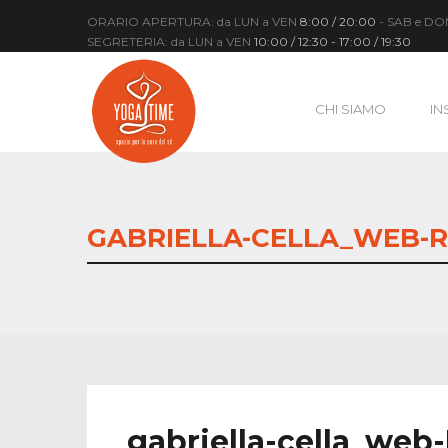
ORARIO APERTURA: da LUN a VEN
8:00 / 20:00
- SAB e D
SEGRETERIA: da LUN a VEN
10:00 / 12:30 - 17:00 / 19:30
CHI SIAMO
IN
GABRIELLA-CELLA_WEB-RI
gabriella-cella_web