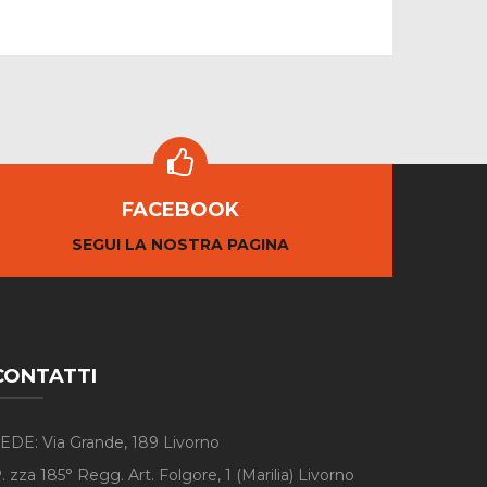
FACEBOOK
SEGUI LA NOSTRA PAGINA
CONTATTI
EDE: Via Grande, 189 Livorno
. zza 185° Regg. Art. Folgore, 1 (Marilia) Livorno