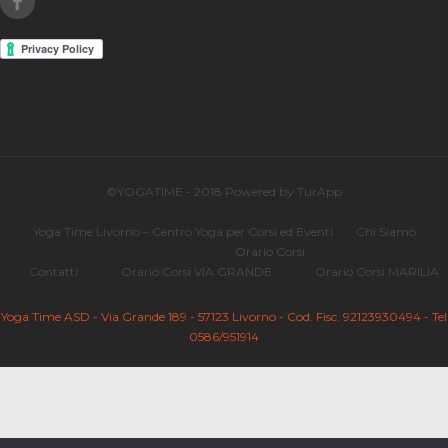
©YOGATIME - 2018 Powered by TurApp
Yoga Time Livorno – Centro Yoga per Corsi ed Eventi
Chi Siamo
Orario Corsi
Contatti
Orario Corsi VIA GRANDE
Orario Corsi MARILIA
Yoga Time ASD - Via Grande 189 - 57123 Livorno - Cod. Fisc. 92123930494 - Tel
0586/951914