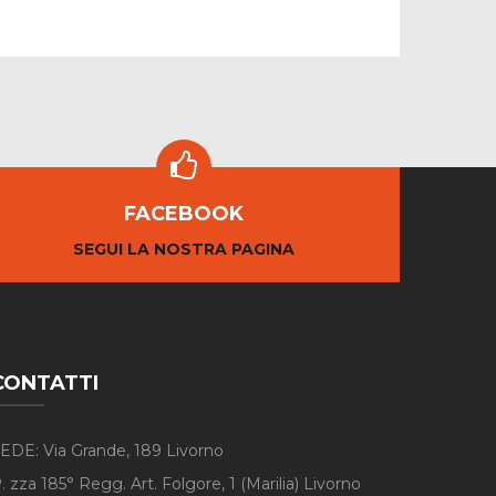
FACEBOOK
SEGUI LA NOSTRA PAGINA
CONTATTI
EDE: Via Grande, 189 Livorno
. zza 185° Regg. Art. Folgore, 1 (Marilia) Livorno