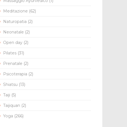
Massaggio Ayurvedico
(1)
Meditazione
(62)
Naturopatia
(2)
l
Neonatale
(2)
Open day
(2)
Pilates
(31)
Prenatale
(2)
Psicoterapia
(2)
Shiatsu
(13)
Taiji
(5)
Taijiquan
(2)
Yoga
(266)