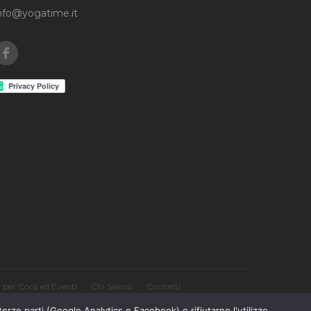
nfo@yogatime.it
Facebook
per Corsi ed Eventi
Chi Siamo
Contatti
terze parti (Google Analytics e Facebook) o rifiutarne l'utilizzo