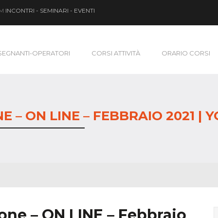
OM
INCONTRI - SEMINARI - EVENTI
SEGNANTI-OPERATORI
CORSI ATTIVITÀ
ORARIO CORSI
 – ON LINE – FEBBRAIO 2021 | 
one – ON LINE – Febbraio