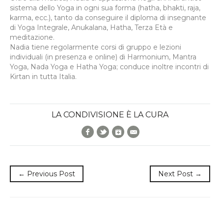
sistema dello Yoga in ogni sua forma (hatha, bhakti, raja,
karma, ecc.), tanto da conseguire il diploma di insegnante
di Yoga Integrale, Anukalana, Hatha, Terza Età e
meditazione.
Nadia tiene regolarmente corsi di gruppo e lezioni
individuali (in presenza e online) di Harmonium, Mantra
Yoga, Nada Yoga e Hatha Yoga; conduce inoltre incontri di
Kirtan in tutta Italia.
LA CONDIVISIONE È LA CURA
Facebook
Twitter
Google+
E-Mail
← Previous Post
Next Post →