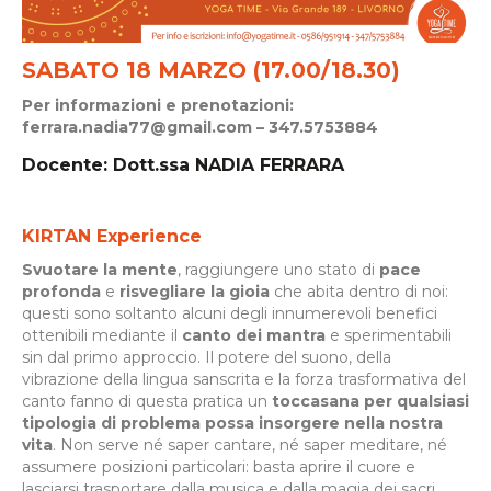
SABATO 18
MARZO
(17.00/18.30)
Per informazioni e prenotazioni:
ferrara.nadia77@gmail.com – 347.5753884
Docente: Dott.ssa NADIA FERRARA
KIRTAN Experience
Svuotare la mente
, raggiungere uno stato di
pace
profonda
e
risvegliare la gioia
che abita dentro di noi:
questi sono soltanto alcuni degli innumerevoli benefici
ottenibili mediante il
canto dei mantra
e sperimentabili
sin dal primo approccio. Il potere del suono, della
vibrazione della lingua sanscrita e la forza trasformativa del
canto fanno di questa pratica un
toccasana per qualsiasi
tipologia di problema possa insorgere nella nostra
vita
. Non serve né saper cantare, né saper meditare, né
assumere posizioni particolari: basta aprire il cuore e
lasciarsi trasportare dalla musica e dalla magia dei sacri