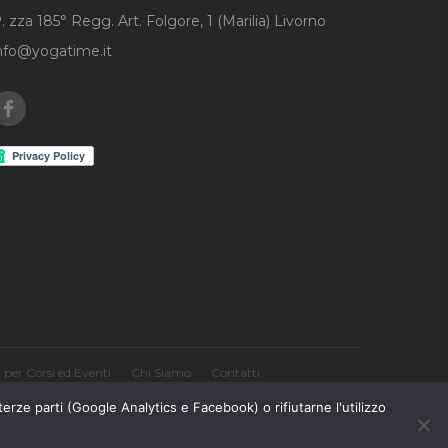
. zza 185° Regg. Art. Folgore, 1 (Marilia) Livorno
nfo@yogatime.it
Facebook
per Corsi ed Eventi
Chi Siamo
Contatti
terze parti (Google Analytics e Facebook) o rifiutarne l'utilizzo
E
Orario Corsi MARILIA