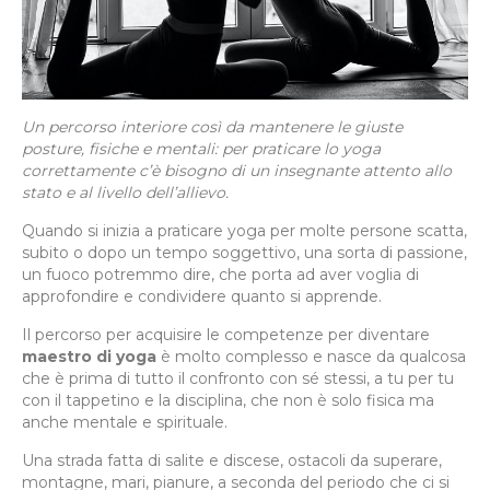
Un percorso interiore così da mantenere le giuste
posture, fisiche e mentali: per praticare lo yoga
correttamente c’è bisogno di un insegnante attento allo
stato e al livello dell’allievo.
Quando si inizia a praticare yoga per molte persone scatta,
subito o dopo un tempo soggettivo, una sorta di passione,
un fuoco potremmo dire, che porta ad aver voglia di
approfondire e condividere quanto si apprende.
Il percorso per acquisire le competenze per diventare
maestro di yoga
è molto complesso e nasce da qualcosa
che è prima di tutto il confronto con sé stessi, a tu per tu
con il tappetino e la disciplina, che non è solo fisica ma
anche mentale e spirituale.
Una strada fatta di salite e discese, ostacoli da superare,
montagne, mari, pianure, a seconda del periodo che ci si