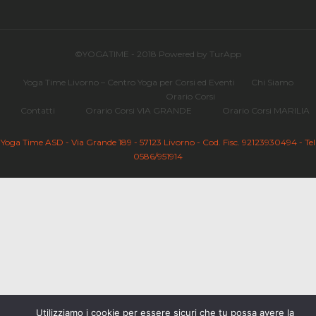
©YOGATIME - 2018 Powered by TurApp
Yoga Time Livorno – Centro Yoga per Corsi ed Eventi
Chi Siamo
Orario Corsi
Contatti
Orario Corsi VIA GRANDE
Orario Corsi MARILIA
Yoga Time ASD - Via Grande 189 - 57123 Livorno - Cod. Fisc. 92123930494 - Tel
0586/951914
Utilizziamo i cookie per essere sicuri che tu possa avere la