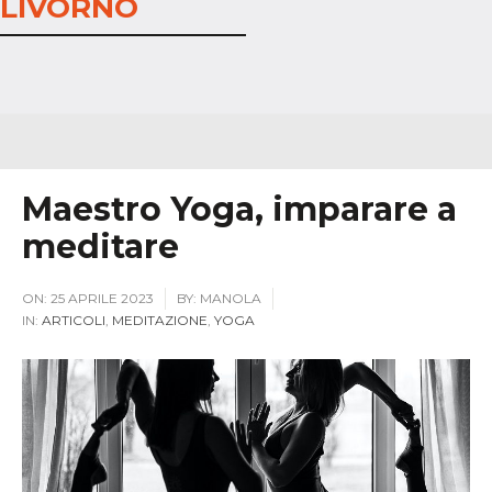
LIVORNO
Maestro Yoga, imparare a
meditare
ON:
25 APRILE 2023
BY:
MANOLA
IN:
ARTICOLI
,
MEDITAZIONE
,
YOGA