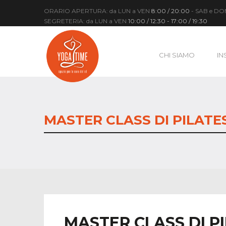
ORARIO APERTURA: da LUN a VEN
8:00 / 20:00
- SAB e D
SEGRETERIA: da LUN a VEN
10:00 / 12:30 - 17:00 / 19:30
CHI SIAMO
IN
MASTER CLASS DI PILATES
MASTER CLASS DI PI