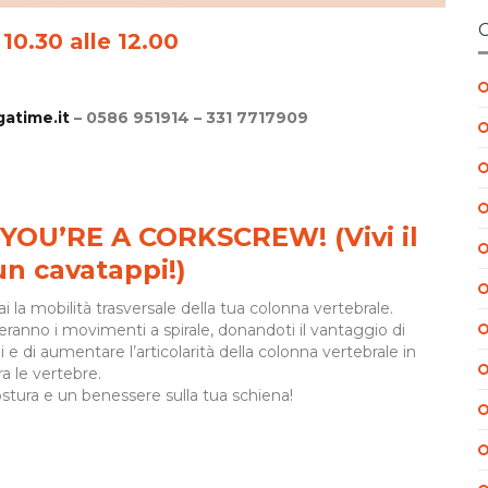
0.30 alle 12.00
atime.it
– 0586 951914 – 331 7717909
YOU’RE A CORKSCREW! (Vivi il
un cavatappi!)
la mobilità trasversale della tua colonna vertebrale.
eranno i movimenti a spirale, donandoti il vantaggio di
li e di aumentare l’articolarità della colonna vertebrale in
a le vertebre.
ostura e un benessere sulla tua schiena!