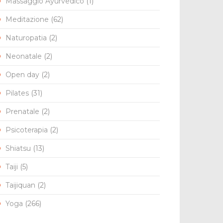
Massaggio Ayurvedico
(1)
Meditazione
(62)
l
Naturopatia
(2)
Neonatale
(2)
Open day
(2)
Pilates
(31)
Prenatale
(2)
Psicoterapia
(2)
Shiatsu
(13)
Taiji
(5)
Taijiquan
(2)
Yoga
(266)