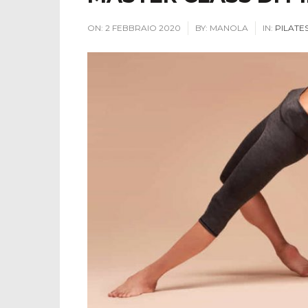
ON:
2 FEBBRAIO 2020
BY:
MANOLA
IN:
PILATE