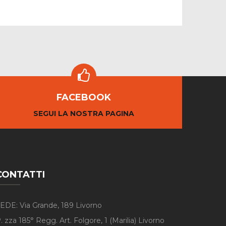
FACEBOOK
SEGUI LA NOSTRA PAGINA
CONTATTI
EDE: Via Grande, 189 Livorno
. zza 185° Regg. Art. Folgore, 1 (Marilia) Livorno