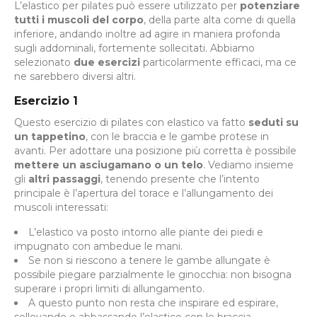
L’elastico per pilates può essere utilizzato per
potenziare
tutti i muscoli del corpo
, della parte alta come di quella
inferiore, andando inoltre ad agire in maniera profonda
sugli addominali, fortemente sollecitati. Abbiamo
selezionato
due esercizi
particolarmente efficaci, ma ce
ne sarebbero diversi altri.
Esercizio 1
Questo esercizio di pilates con elastico va fatto
seduti su
un tappetino
, con le braccia e le gambe protese in
avanti. Per adottare una posizione più corretta è possibile
mettere un asciugamano o un telo
. Vediamo insieme
gli
altri passaggi
, tenendo presente che l’intento
principale è l’apertura del torace e l’allungamento dei
muscoli interessati:
L’elastico va posto intorno alle piante dei piedi e
impugnato con ambedue le mani.
Se non si riescono a tenere le gambe allungate è
possibile piegare parzialmente le ginocchia: non bisogna
superare i propri limiti di allungamento.
A questo punto non resta che inspirare ed espirare,
sollevando e abbassando l’elastico con le braccia.