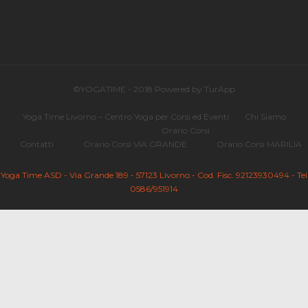
©YOGATIME - 2018 Powered by TurApp
Yoga Time Livorno – Centro Yoga per Corsi ed Eventi
Chi Siamo
Orario Corsi
Contatti
Orario Corsi VIA GRANDE
Orario Corsi MARILIA
Yoga Time ASD - Via Grande 189 - 57123 Livorno - Cod. Fisc. 92123930494 - Tel
0586/951914