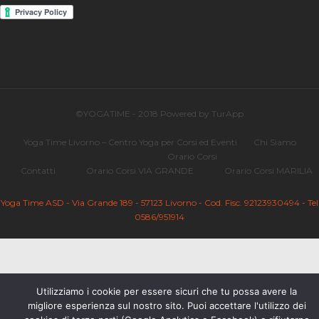
©YOGATIME - 2018 Powered by TurApp
Yoga Time Livorno – Centro Yoga per Corsi ed Eventi
Chi Siamo
Orario Corsi
Contatti
Orario Corsi VIA GRANDE
Orario Corsi MARILIA
Yoga Time ASD - Via Grande 189 - 57123 Livorno - Cod. Fisc. 92123930494 - Tel
0586/951914
Utilizziamo i cookie per essere sicuri che tu possa avere la
migliore esperienza sul nostro sito. Puoi accettare l'utilizzo dei