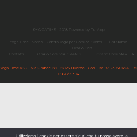
©YOGATIME - 2018 Powered by TurApp
Yoga Time Livorno – Centro Yoga per Corsi ed Eventi
Chi Siamo
Orario Corsi
Contatti
Orario Corsi VIA GRANDE
Orario Corsi MARILIA
Yoga Time ASD - Via Grande 189 - 57123 Livorno - Cod. Fisc. 92123930494 - Tel
0586/951914
Utilizziamo i cookie per essere sicuri che tu possa avere la