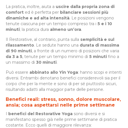
La pratica, inoltre, aiuta a
uscire dalla propria zona di
comfort
ed è perfetta per
bilanciare sessioni più
dinamiche e ad alta intensità
. Le posizioni vengono
tenute ciascuna per un tempo compreso tra i
5 e i 10
minuti
; la pratica dura
almeno un’ora
.
Il Restorative, al contrario, punta sulla
semplicità e sul
rilassamento
. Le sedute hanno una
durata di massima
di 90 minuti
, a fronte di un numero di posizioni che varia
da 3 a 5
, tenute per un tempo minimo di
5 minuti
fino a
un massimo di
30 minuti
.
Può essere
abbinato allo Yin Yoga
: hanno scopi e intenti
diversi. Entrambi denotano benefici considerevoli sia per il
corpo che per la mente e sono di per sé piuttosto sicuri,
risultando adatti alla maggior parte delle persone.
Benefici reali: stress, sonno, dolore muscolare,
ansia; cosa aspettarsi nelle prime settimane
I
benefici del Restorative Yoga
sono diversi e si
manifestano spesso già nelle prime settimane di pratica
costante. Ecco quelli di maggiore rilevanza: