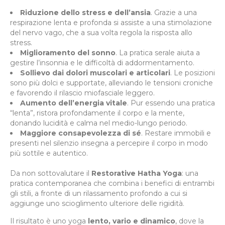
Riduzione dello stress e dell’ansia
. Grazie a una
respirazione lenta e profonda si assiste a una stimolazione
del nervo vago, che a sua volta regola la risposta allo
stress.
Miglioramento del sonno
. La pratica serale aiuta a
gestire l’insonnia e le difficoltà di addormentamento.
Sollievo dai dolori muscolari e articolari
. Le posizioni
sono più dolci e supportate, alleviando le tensioni croniche
e favorendo il rilascio miofasciale leggero.
Aumento dell’energia vitale
. Pur essendo una pratica
“lenta”, ristora profondamente il corpo e la mente,
donando lucidità e calma nel medio-lungo periodo.
Maggiore consapevolezza di sé
. Restare immobili e
presenti nel silenzio insegna a percepire il corpo in modo
più sottile e autentico.
Da non sottovalutare il
Restorative Hatha Yoga
: una
pratica contemporanea che combina i benefici di entrambi
gli stili, a fronte di un rilassamento profondo a cui si
aggiunge uno scioglimento ulteriore delle rigidità.
Il risultato è uno yoga
lento, vario e dinamico
, dove la