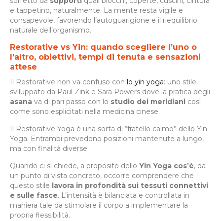
sorretto da
supporti
quali blocchi, coperte, cuscini, cintura
e tappetino, naturalmente. La mente resta vigile e
consapevole, favorendo l’autoguarigione e il riequilibrio
naturale dell’organismo.
Restorative vs Yin: quando scegliere l’uno o
l’altro, obiettivi, tempi di tenuta e sensazioni
attese
Il Restorative non va confuso con
lo yin yoga
: uno stile
sviluppato da Paul Zink e Sara Powers dove la pratica degli
asana
va di pari passo con lo
studio dei meridiani
così
come sono esplicitati nella medicina cinese.
Il Restorative Yoga è una sorta di “fratello calmo” dello Yin
Yoga. Entrambi prevedono posizioni mantenute a lungo,
ma con finalità diverse.
Quando ci si chiede, a proposito dello
Yin Yoga
cos’è
, da
un punto di vista concreto, occorre comprendere che
questo stile
lavora in profondità sui tessuti connettivi
e sulle fasce
. L’intensità è bilanciata e controllata in
maniera tale da stimolare il corpo a implementare la
propria flessibilità.