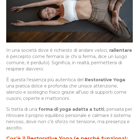
In una società dove è richiesto di andare veloci,
rallentare
è percepito come fermarsi (e chi si ferma, dice un luogo
comune, è perduto). Significa, in realtà, permettersi di
respirare davvero.
È questa l’essenza più autentica del
Restorative Yoga
:
una pratica dolce e profonda che unisce attenzione,
silenzio e sostegno fisico grazie all’uso di supporti come
cuscini, coperte e mattoncini.
Si tratta di una
forma di yoga adatta a tutti
, pensata per
ritrovare il proprio equilibrio personale e calmare il sistema
nervoso, dove non c’è sforzo né tensione, ma presenza e
ascolto.
Cos’è
il Restorative Yoga (e perché funziona):