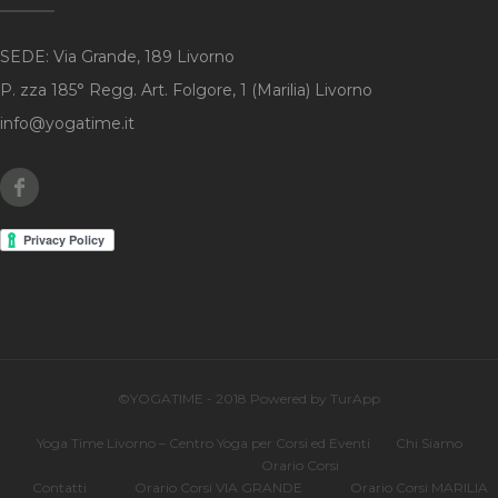
SEDE: Via Grande, 189 Livorno
P. zza 185° Regg. Art. Folgore, 1 (Marilia) Livorno
info@yogatime.it
Facebook
©YOGATIME - 2018 Powered by TurApp
Yoga Time Livorno – Centro Yoga per Corsi ed Eventi
Chi Siamo
Orario Corsi
Contatti
Orario Corsi VIA GRANDE
Orario Corsi MARILIA