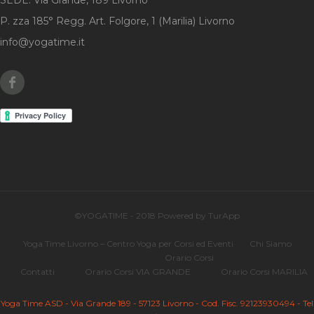
P. zza 185° Regg. Art. Folgore, 1 (Marilia) Livorno
info@yogatime.it
Facebook
©YOGATIME - 2018 Powered by TurApp
Yoga Time Livorno – Centro Yoga per Corsi ed Eventi
Chi Siamo
Orario Corsi
Contatti
Orario Corsi VIA GRANDE
Orario Corsi MARILIA
Yoga Time ASD - Via Grande 189 - 57123 Livorno - Cod. Fisc. 92123930494 - Tel