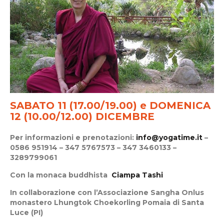
SABATO
11 (17.00/19.00) e DOMENICA
12 (10.00/12.00) DICEMBRE
Per informazioni e prenotazioni:
info@yogatime.it
–
0586 951914 – 347 5767573 – 347 3460133 –
3289799061
Con la monaca buddhista
Ciampa Tashi
In collaborazione con
l’Associazione Sangha Onlus
monastero Lhungtok Choekorling
Pomaia di Santa
Luce (PI)