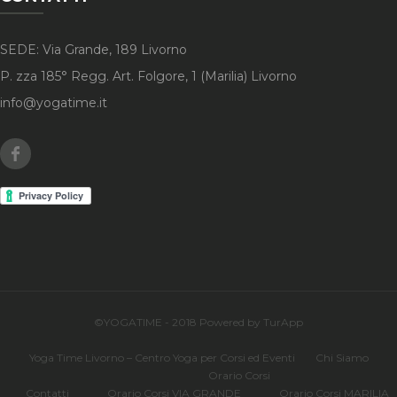
SEDE: Via Grande, 189 Livorno
P. zza 185° Regg. Art. Folgore, 1 (Marilia) Livorno
info@yogatime.it
Facebook
©YOGATIME - 2018 Powered by TurApp
Yoga Time Livorno – Centro Yoga per Corsi ed Eventi
Chi Siamo
Orario Corsi
Contatti
Orario Corsi VIA GRANDE
Orario Corsi MARILIA