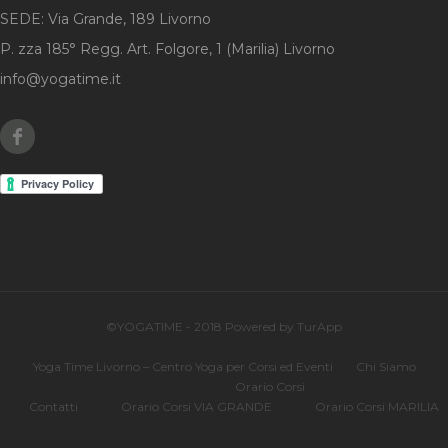
SEDE: Via Grande, 189 Livorno
P. zza 185° Regg. Art. Folgore, 1 (Marilia) Livorno
info@yogatime.it
Facebook
©YOGATIME - 2018 Powered by TurApp
Yoga Time Livorno – Centro Yoga per Corsi ed Eventi
Chi Siamo
Orario Corsi
Contatti
Orario Corsi VIA GRANDE
Orario Corsi MARILIA