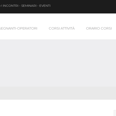
OM
INCONTRI - SEMINARI - EVENTI
SEGNANTI-OPERATORI
CORSI ATTIVITÀ
ORARIO CORSI