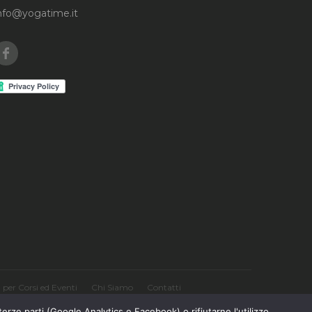
nfo@yogatime.it
Facebook
per Corsi ed Eventi
Chi Siamo
Contatti
terze parti (Google Analytics e Facebook) o rifiutarne l'utilizzo