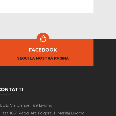
FACEBOOK
SEGUI LA NOSTRA PAGINA
CONTATTI
EDE: Via Grande, 189 Livorno
. zza 185° Regg. Art. Folgore, 1 (Marilia) Livorno