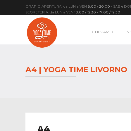
ORARIO APERTURA: da LUN a VEN
8:00 / 20:00
- SAB e D
SEGRETERIA: da LUN a VEN
10:00 / 12:30 - 17:00 / 19:30
CHI SIAMO
IN
A4 | YOGA TIME LIVORNO
A4