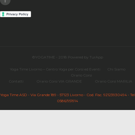
©YOGATIME - 2018 Powered by TurApp
Yoga Time Livorno – Centro Yoga per Corsi ed Eventi
Chi Siamo
Orario Corsi
Contatti
Orario Corsi VIA GRANDE
Orario Corsi MARILIA
Yoga Time ASD - Via Grande 189 - 57123 Livorno - Cod. Fisc. 92123930494 - Tel
0586/951914