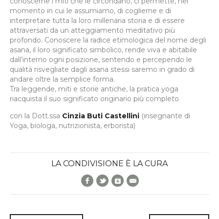
conoscerne i miti che le circondano, ci permette, nel
momento in cui le assumiamo, di coglierne e di
interpretare tutta la loro millenaria storia e di essere
attraversati da un atteggiamento meditativo più
profondo. Conoscere la radice etimologica del nome degli
asana, il loro significato simbolico, rende viva e abitabile
dall’interno ogni posizione, sentendo e percependo le
qualità risvegliate dagli asana stessi saremo in grado di
andare oltre la semplice forma.
Tra leggende, miti e storie antiche, la pratica yoga
riacquista il suo significato originario più completo
con la Dott.ssa
Cinzia Buti Castellini
(insegnante di
Yoga, biologa, nutrizionista, erborista)
LA CONDIVISIONE È LA CURA
Facebook
Twitter
Google+
E-Mail