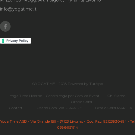
P. zza 185° Regg. Art. Folgore, 1 (Marilia) Livorno
info@yogatime.it
Facebook
©YOGATIME - 2018 Powered by TurApp
Yoga Time Livorno – Centro Yoga per Corsi ed Eventi
Chi Siamo
Orario Corsi
Contatti
Orario Corsi VIA GRANDE
Orario Corsi MARILIA
Yoga Time ASD - Via Grande 189 - 57123 Livorno - Cod. Fisc. 92123930494 - Tel
0586/951914