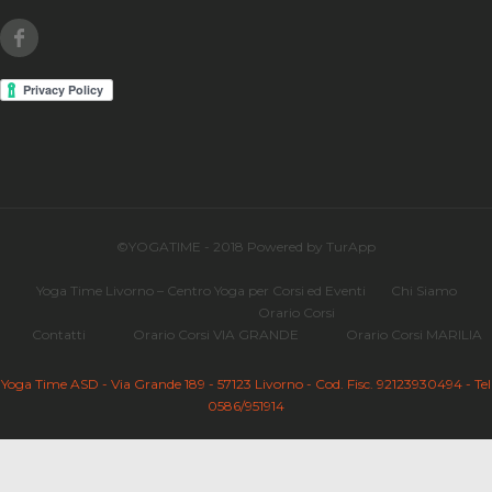
Facebook
©YOGATIME - 2018 Powered by TurApp
Yoga Time Livorno – Centro Yoga per Corsi ed Eventi
Chi Siamo
Orario Corsi
Contatti
Orario Corsi VIA GRANDE
Orario Corsi MARILIA
Yoga Time ASD - Via Grande 189 - 57123 Livorno - Cod. Fisc. 92123930494 - Tel
0586/951914