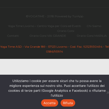
©YOGATIME - 2018 Powered by TurApp
Yoga Time Livorno – Centro Yoga per Corsi ed Eventi
Chi Siamo
Orario Corsi
Contatti
Orario Corsi VIA GRANDE
Orario Corsi MARILIA
Yoga Time ASD - Via Grande 189 - 57123 Livorno - Cod. Fisc. 92123930494 - Tel
0586/951914
Utilizziamo i cookie per essere sicuri che tu possa avere la
migliore esperienza sul nostro sito. Puoi accettare l'utilizzo dei
cookies di terze parti (Google Analytics e Facebook) o rifiutarne
l'utilizzo
Accetta
Rifiuta