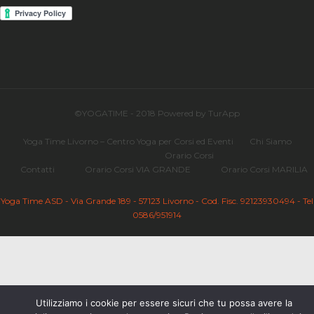
©YOGATIME - 2018 Powered by TurApp
Yoga Time Livorno – Centro Yoga per Corsi ed Eventi
Chi Siamo
Orario Corsi
Contatti
Orario Corsi VIA GRANDE
Orario Corsi MARILIA
Yoga Time ASD - Via Grande 189 - 57123 Livorno - Cod. Fisc. 92123930494 - Tel
0586/951914
Utilizziamo i cookie per essere sicuri che tu possa avere la