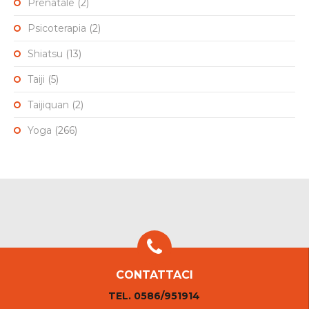
Prenatale
(2)
Psicoterapia
(2)
Shiatsu
(13)
Taiji
(5)
Taijiquan
(2)
Yoga
(266)
CONTATTACI
TEL. 0586/951914