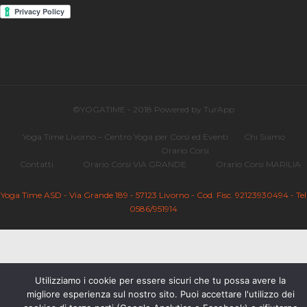
©YOGATIME - 2018 Powered by TurApp
Yoga Time Livorno – Centro Yoga per Corsi ed Eventi
Chi Siamo
Orario Corsi
Contatti
Orario Corsi VIA GRANDE
Orario Corsi MARILIA
Yoga Time ASD - Via Grande 189 - 57123 Livorno - Cod. Fisc. 92123930494 - Tel
0586/951914
Utilizziamo i cookie per essere sicuri che tu possa avere la
migliore esperienza sul nostro sito. Puoi accettare l'utilizzo dei