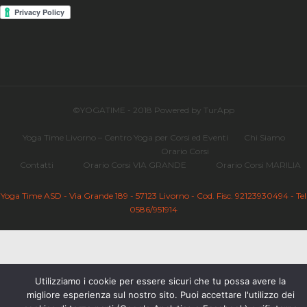
©YOGATIME - 2018 Powered by TurApp
Yoga Time Livorno – Centro Yoga per Corsi ed Eventi
Chi Siamo
Orario Corsi
Contatti
Orario Corsi VIA GRANDE
Orario Corsi MARILIA
Yoga Time ASD - Via Grande 189 - 57123 Livorno - Cod. Fisc. 92123930494 - Tel
0586/951914
Utilizziamo i cookie per essere sicuri che tu possa avere la
migliore esperienza sul nostro sito. Puoi accettare l'utilizzo dei