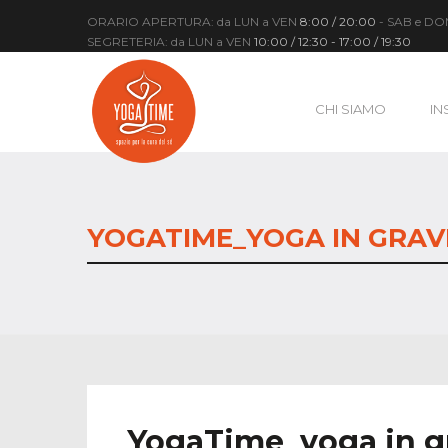
ORARIO APERTURA: da LUN a VEN
8:00 / 20:00
- SAB e D
SEGRETERIA: da LUN a VEN
10:00 / 12:30 - 17:00 / 19:30
CHI SIAMO
IN
YOGATIME_YOGA IN GRAV
YogaTime_yoga in g