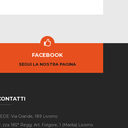
FACEBOOK
SEGUI LA NOSTRA PAGINA
CONTATTI
EDE: Via Grande, 189 Livorno
. zza 185° Regg. Art. Folgore, 1 (Marilia) Livorno