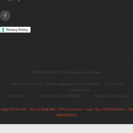
Facebook
©YOGATIME - 2018 Powered by TurApp
Yoga Time Livorno – Centro Yoga per Corsi ed Eventi
Chi Siamo
Orario Corsi
Contatti
Orario Corsi VIA GRANDE
Orario Corsi MARILIA
Yoga Time ASD - Via Grande 189 - 57123 Livorno - Cod. Fisc. 92123930494 - Tel
0586/951914